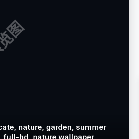
览图
elicate, nature, garden, summer
, full-hd, nature wallpaper,