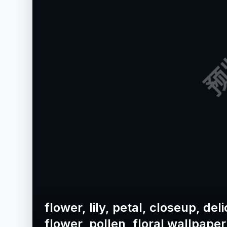
预
flower, lily, petal, closeup, d
flower, pollen, floral wallpaper