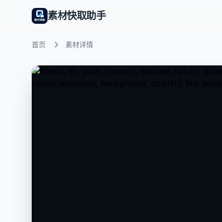
素材快取助手
首页
素材详情