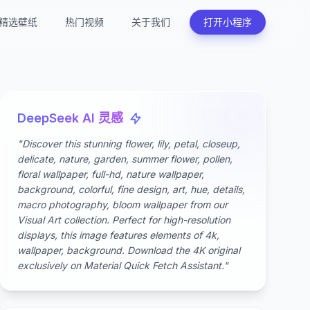
精选壁纸
热门视频
关于我们
打开小程序
DeepSeek AI 灵感
"Discover this stunning flower, lily, petal, closeup,
delicate, nature, garden, summer flower, pollen,
floral wallpaper, full-hd, nature wallpaper,
background, colorful, fine design, art, hue, details,
macro photography, bloom wallpaper from our
Visual Art collection. Perfect for high-resolution
displays, this image features elements of 4k,
wallpaper, background. Download the 4K original
exclusively on Material Quick Fetch Assistant."