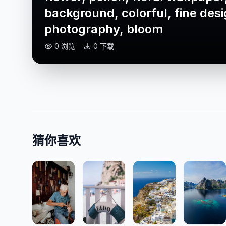
background, colorful, fine desi
photography, bloom
0 浏览
0 下载
猜你喜欢