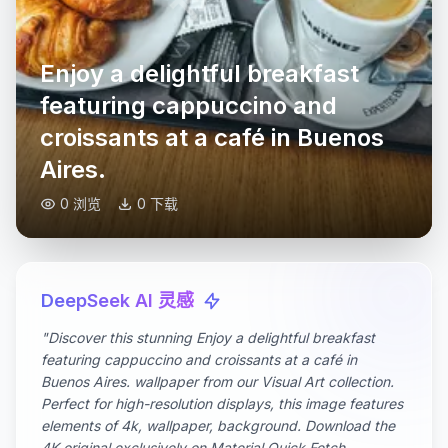
Enjoy a delightful breakfast
featuring cappuccino and
croissants at a café in Buenos
Aires.
0 浏览
0 下载
DeepSeek AI 灵感
"Discover this stunning Enjoy a delightful breakfast
featuring cappuccino and croissants at a café in
Buenos Aires. wallpaper from our Visual Art collection.
Perfect for high-resolution displays, this image features
elements of 4k, wallpaper, background. Download the
4K original exclusively on Material Quick Fetch