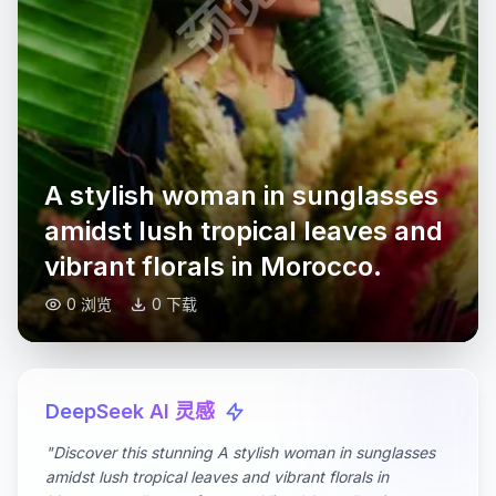
A stylish woman in sunglasses
amidst lush tropical leaves and
vibrant florals in Morocco.
0 浏览
0 下载
DeepSeek AI 灵感
"Discover this stunning A stylish woman in sunglasses
amidst lush tropical leaves and vibrant florals in