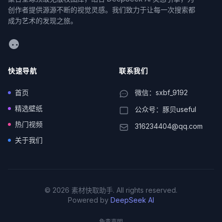
创作者提供源源不断的视觉灵感。我们致力于让每一次搜索都
成为艺术的发现之旅。
WeChat
快速导航
联系我们
首页
微信：sxbf_9192
精选壁纸
公众号：豚贝useful
热门视频
316234404@qq.com
关于我们
© 2026 素材快取助手. All rights reserved.
Powered by
DeepSeek AI
免责声明