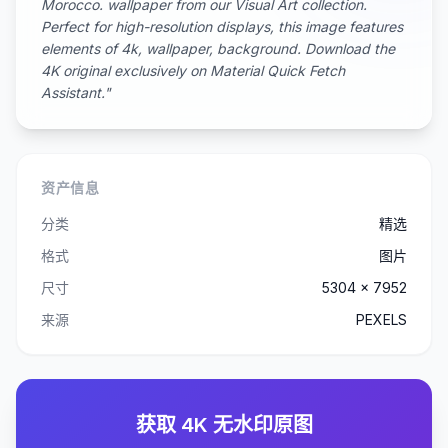
Morocco. wallpaper from our Visual Art collection.
Perfect for high-resolution displays, this image features
elements of 4k, wallpaper, background. Download the
4K original exclusively on Material Quick Fetch
Assistant."
资产信息
分类
精选
格式
图片
尺寸
5304 x 7952
来源
PEXELS
获取 4K 无水印原图