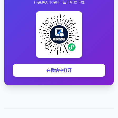
扫码进入小程序 · 每日免费下载
在微信中打开