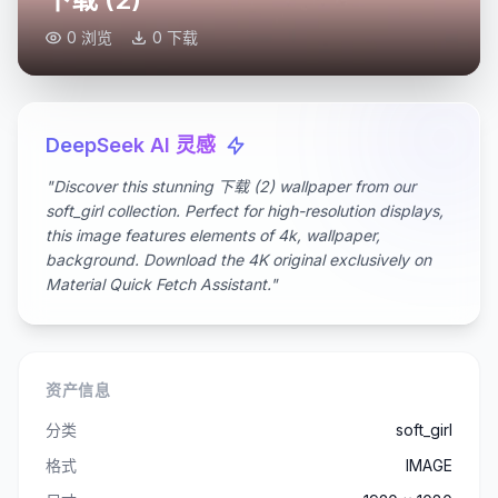
0 浏览
0 下载
DeepSeek AI 灵感
"Discover this stunning 下载 (2) wallpaper from our
soft_girl collection. Perfect for high-resolution displays,
this image features elements of 4k, wallpaper,
background. Download the 4K original exclusively on
Material Quick Fetch Assistant."
资产信息
分类
soft_girl
格式
IMAGE