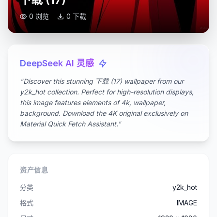
0 浏览
0 下载
DeepSeek AI 灵感
"Discover this stunning 下载 (17) wallpaper from our
y2k_hot collection. Perfect for high-resolution displays,
this image features elements of 4k, wallpaper,
background. Download the 4K original exclusively on
Material Quick Fetch Assistant."
资产信息
分类
y2k_hot
格式
IMAGE