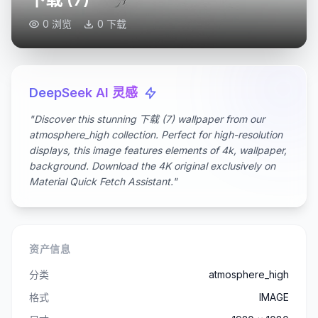
0 浏览
0 下载
DeepSeek AI 灵感
"Discover this stunning 下载 (7) wallpaper from our
atmosphere_high collection. Perfect for high-resolution
displays, this image features elements of 4k, wallpaper,
background. Download the 4K original exclusively on
Material Quick Fetch Assistant."
资产信息
分类
atmosphere_high
格式
IMAGE