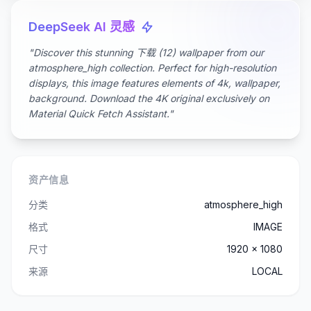
DeepSeek AI 灵感
"Discover this stunning 下载 (12) wallpaper from our
atmosphere_high collection. Perfect for high-resolution
displays, this image features elements of 4k, wallpaper,
background. Download the 4K original exclusively on
Material Quick Fetch Assistant."
资产信息
分类
atmosphere_high
格式
IMAGE
尺寸
1920 x 1080
来源
LOCAL