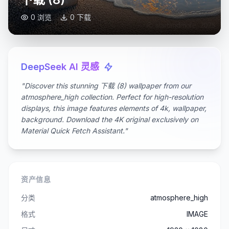
0 浏览
0 下载
DeepSeek AI 灵感
"Discover this stunning 下载 (8) wallpaper from our
atmosphere_high collection. Perfect for high-resolution
displays, this image features elements of 4k, wallpaper,
background. Download the 4K original exclusively on
Material Quick Fetch Assistant."
资产信息
分类
atmosphere_high
格式
IMAGE