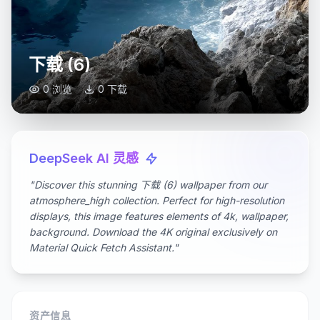
下载 (6)
0 浏览
0 下载
DeepSeek AI 灵感
"Discover this stunning 下载 (6) wallpaper from our
atmosphere_high collection. Perfect for high-resolution
displays, this image features elements of 4k, wallpaper,
background. Download the 4K original exclusively on
Material Quick Fetch Assistant."
资产信息