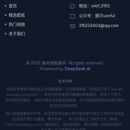
首页
微信：sxbf_9192
精选壁纸
公众号：豚贝useful
热门视频
316234404@qq.com
关于我们
© 2026 素材快取助手. All rights reserved.
Powered by
DeepSeek AI
免责声明
本站所有素材均聚合自公开网络或第三方无版权图库（包括但不限于 Pexels,
Pixabay, Unsplash），旨在为创作者提供便捷的检索服务，仅供个人学习、
研究或欣赏使用。 本站不拥有这些素材的版权，亦不承担因使用这些素材而产
生的任何法律责任。
我们高度尊重知识产权。若您发现本站展示的内容无意中侵犯了您的合法权益
（包括但不限于肖像权、著作权等），请立即通过上方联系方式（邮箱：
316234404@qq.com）通知我们。 收到反馈后，我们将第一时间进行核实，