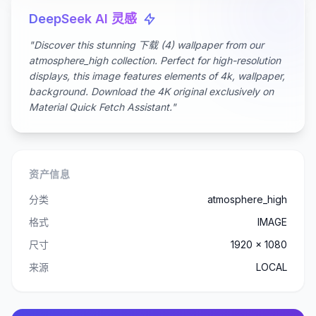
DeepSeek AI 灵感
"Discover this stunning 下载 (4) wallpaper from our
atmosphere_high collection. Perfect for high-resolution
displays, this image features elements of 4k, wallpaper,
background. Download the 4K original exclusively on
Material Quick Fetch Assistant."
资产信息
分类
atmosphere_high
格式
IMAGE
尺寸
1920 x 1080
来源
LOCAL