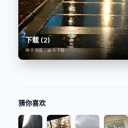
下载 (2)
0 浏览
0 下载
猜你喜欢