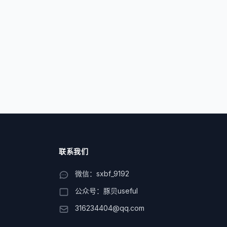
联系我们
微信：sxbf_9192
公众号：豚贝useful
316234404@qq.com