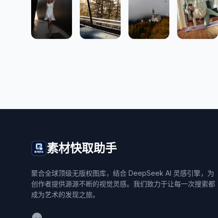
素材快取助手
聚合全球顶级无版权图库，结合 DeepSeek AI 灵感引擎，为
创作者提供源源不断的视觉灵感。我们致力于让每一次搜索都
成为艺术的发现之旅。
WeChat