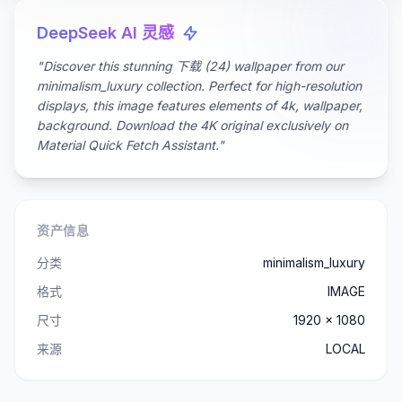
DeepSeek AI 灵感
"Discover this stunning 下载 (24) wallpaper from our
minimalism_luxury collection. Perfect for high-resolution
displays, this image features elements of 4k, wallpaper,
background. Download the 4K original exclusively on
Material Quick Fetch Assistant."
资产信息
分类
minimalism_luxury
格式
IMAGE
尺寸
1920 x 1080
来源
LOCAL