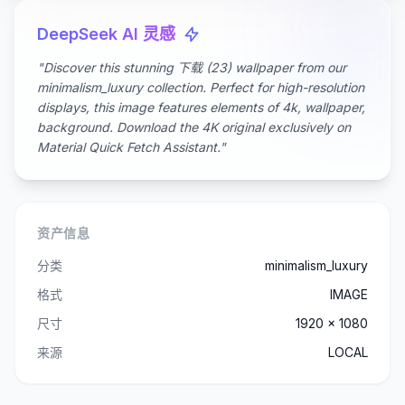
DeepSeek AI 灵感
"Discover this stunning 下载 (23) wallpaper from our
minimalism_luxury collection. Perfect for high-resolution
displays, this image features elements of 4k, wallpaper,
background. Download the 4K original exclusively on
Material Quick Fetch Assistant."
资产信息
分类
minimalism_luxury
格式
IMAGE
尺寸
1920 x 1080
来源
LOCAL