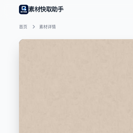
素材快取助手
首页
素材详情