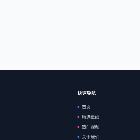
快速导航
首页
精选壁纸
热门视频
关于我们