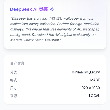
DeepSeek AI 灵感
"Discover this stunning 下载 (21) wallpaper from our
minimalism_luxury collection. Perfect for high-resolution
displays, this image features elements of 4k, wallpaper,
background. Download the 4K original exclusively on
Material Quick Fetch Assistant."
资产信息
分类
minimalism_luxury
格式
IMAGE
尺寸
1920 x 1080
来源
LOCAL