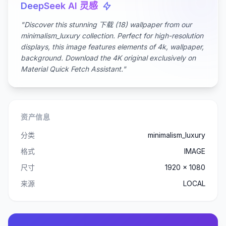
DeepSeek AI 灵感
"Discover this stunning 下载 (18) wallpaper from our
minimalism_luxury collection. Perfect for high-resolution
displays, this image features elements of 4k, wallpaper,
background. Download the 4K original exclusively on
Material Quick Fetch Assistant."
资产信息
分类
minimalism_luxury
格式
IMAGE
尺寸
1920 x 1080
来源
LOCAL