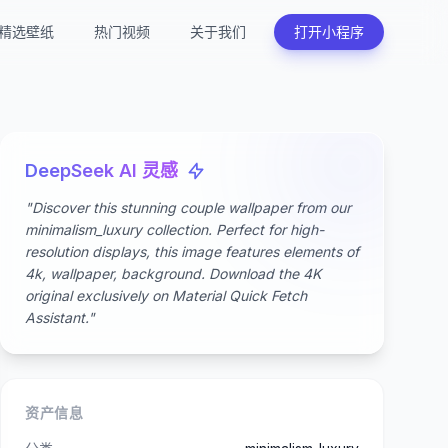
精选壁纸
热门视频
关于我们
打开小程序
DeepSeek AI 灵感
"Discover this stunning couple wallpaper from our
minimalism_luxury collection. Perfect for high-
resolution displays, this image features elements of
4k, wallpaper, background. Download the 4K
original exclusively on Material Quick Fetch
Assistant."
资产信息