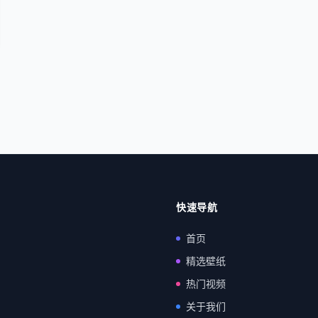
快速导航
首页
精选壁纸
热门视频
关于我们