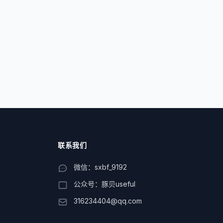
联系我们
微信：sxbf_9192
公众号：豚贝useful
316234404@qq.com