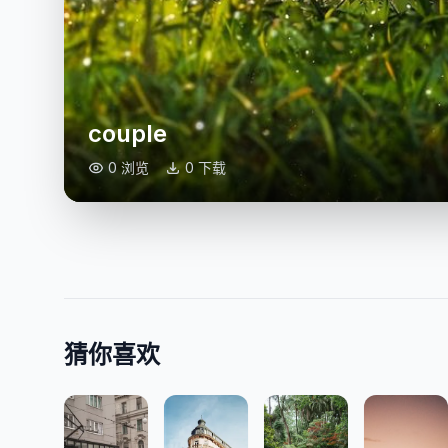
couple
0 浏览
0 下载
猜你喜欢