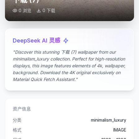
0 浏览
0 下载
DeepSeek AI 灵感
"Discover this stunning 下载 (7) wallpaper from our
minimalism_luxury collection. Perfect for high-resolution
displays, this image features elements of 4k, wallpaper,
background. Download the 4K original exclusively on
Material Quick Fetch Assistant."
资产信息
分类
minimalism_luxury
格式
IMAGE