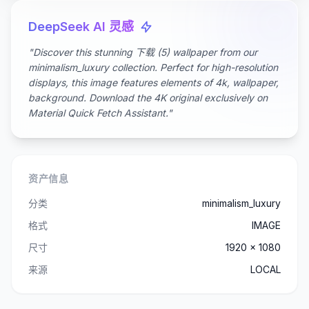
DeepSeek AI 灵感
"Discover this stunning 下载 (5) wallpaper from our
minimalism_luxury collection. Perfect for high-resolution
displays, this image features elements of 4k, wallpaper,
background. Download the 4K original exclusively on
Material Quick Fetch Assistant."
资产信息
分类
minimalism_luxury
格式
IMAGE
尺寸
1920 x 1080
来源
LOCAL