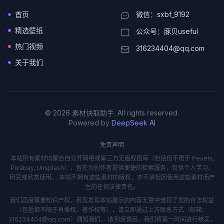
首页
微信：sxbf_9192
精选壁纸
公众号：豚贝useful
热门视频
316234404@qq.com
关于我们
© 2026 素材快取助手. All rights reserved.
Powered by
DeepSeek AI
免责声明
本站所有素材均聚合自公开网络或第三方无版权图库（包括但不限于 Pexels,
Pixabay, Unsplash），旨在为创作者提供便捷的检索服务，仅供个人学习、
研究或欣赏使用。 本站不拥有这些素材的版权，亦不承担因使用这些素材而产
生的任何法律责任。
我们高度尊重知识产权。若您发现本站展示的内容无意中侵犯了您的合法权益
（包括但不限于肖像权、著作权等），请立即通过上方联系方式（邮箱：
316234404@qq.com）通知我们。 收到反馈后，我们将第一时间进行核实，