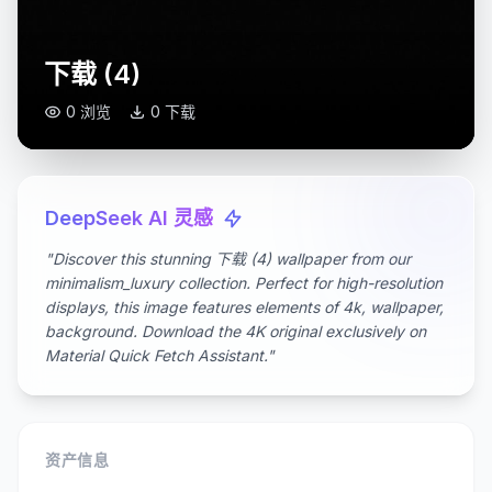
下载 (4)
0 浏览
0 下载
DeepSeek AI 灵感
"Discover this stunning 下载 (4) wallpaper from our
minimalism_luxury collection. Perfect for high-resolution
displays, this image features elements of 4k, wallpaper,
background. Download the 4K original exclusively on
Material Quick Fetch Assistant."
资产信息