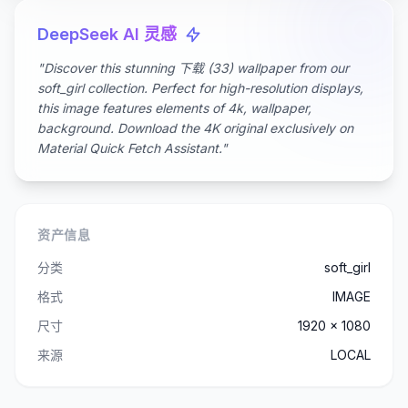
DeepSeek AI 灵感
"Discover this stunning 下载 (33) wallpaper from our
soft_girl collection. Perfect for high-resolution displays,
this image features elements of 4k, wallpaper,
background. Download the 4K original exclusively on
Material Quick Fetch Assistant."
资产信息
分类
soft_girl
格式
IMAGE
尺寸
1920 x 1080
来源
LOCAL