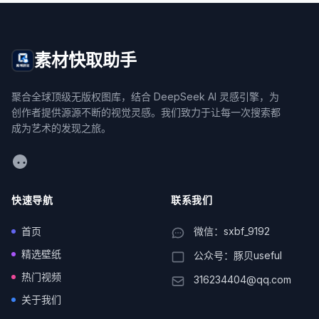
素材快取助手
聚合全球顶级无版权图库，结合 DeepSeek AI 灵感引擎，为
创作者提供源源不断的视觉灵感。我们致力于让每一次搜索都
成为艺术的发现之旅。
WeChat
快速导航
联系我们
首页
微信：sxbf_9192
精选壁纸
公众号：豚贝useful
热门视频
316234404@qq.com
关于我们