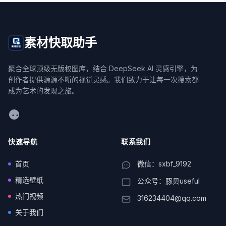
素材快取助手
聚合全球顶级无版权图库，结合 DeepSeek AI 灵感引擎，为
创作者提供源源不断的视觉灵感。我们致力于让每一次搜索都
成为艺术的发现之旅。
WeChat
快速导航
联系我们
首页
微信：sxbf_9192
精选壁纸
公众号：豚贝useful
热门视频
316234404@qq.com
关于我们