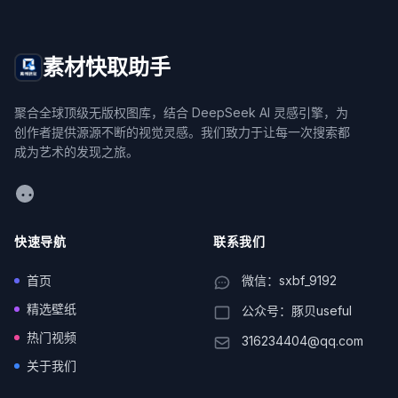
素材快取助手
聚合全球顶级无版权图库，结合 DeepSeek AI 灵感引擎，为
创作者提供源源不断的视觉灵感。我们致力于让每一次搜索都
成为艺术的发现之旅。
WeChat
快速导航
联系我们
首页
微信：sxbf_9192
精选壁纸
公众号：豚贝useful
热门视频
316234404@qq.com
关于我们