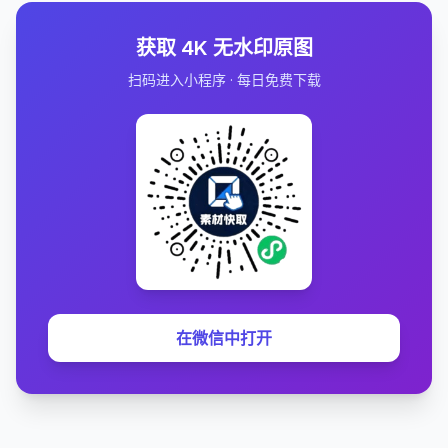
获取 4K 无水印原图
扫码进入小程序 · 每日免费下载
在微信中打开