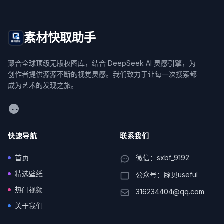
素材快取助手
聚合全球顶级无版权图库，结合 DeepSeek AI 灵感引擎，为
创作者提供源源不断的视觉灵感。我们致力于让每一次搜索都
成为艺术的发现之旅。
WeChat
快速导航
联系我们
首页
微信：sxbf_9192
精选壁纸
公众号：豚贝useful
热门视频
316234404@qq.com
关于我们