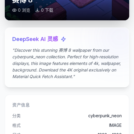
0 浏览
0 下载
DeepSeek AI 灵感
"Discover this stunning 赛博 8 wallpaper from our
cyberpunk_neon collection. Perfect for high-resolution
displays, this image features elements of 4k, wallpaper,
background. Download the 4K original exclusively on
Material Quick Fetch Assistant."
资产信息
分类
cyberpunk_neon
格式
IMAGE