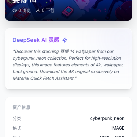
0 浏览
0 下载
DeepSeek AI 灵感
"Discover this stunning 赛博 14 wallpaper from our
cyberpunk_neon collection. Perfect for high-resolution
displays, this image features elements of 4k, wallpaper,
background. Download the 4K original exclusively on
Material Quick Fetch Assistant."
资产信息
分类
cyberpunk_neon
格式
IMAGE