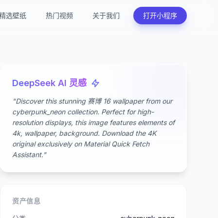
精选壁纸
热门视频
关于我们
打开小程序
DeepSeek AI 灵感
"Discover this stunning 赛博 16 wallpaper from our
cyberpunk_neon collection. Perfect for high-
resolution displays, this image features elements of
4k, wallpaper, background. Download the 4K
original exclusively on Material Quick Fetch
Assistant."
资产信息