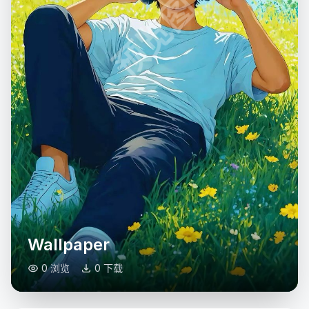
预览图
Wallpaper
0 浏览
0 下载