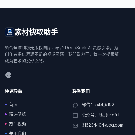
素材快取助手
聚合全球顶级无版权图库，结合 DeepSeek AI 灵感引擎，为
创作者提供源源不断的视觉灵感。我们致力于让每一次搜索都
成为艺术的发现之旅。
WeChat
快速导航
联系我们
首页
微信：sxbf_9192
精选壁纸
公众号：豚贝useful
热门视频
316234404@qq.com
关于我们