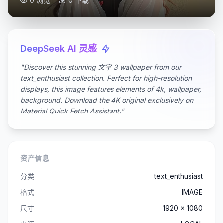
0 浏览
0 下载
DeepSeek AI 灵感
"Discover this stunning 文字 3 wallpaper from our
text_enthusiast collection. Perfect for high-resolution
displays, this image features elements of 4k, wallpaper,
background. Download the 4K original exclusively on
Material Quick Fetch Assistant."
资产信息
分类
text_enthusiast
格式
IMAGE
尺寸
1920 x 1080