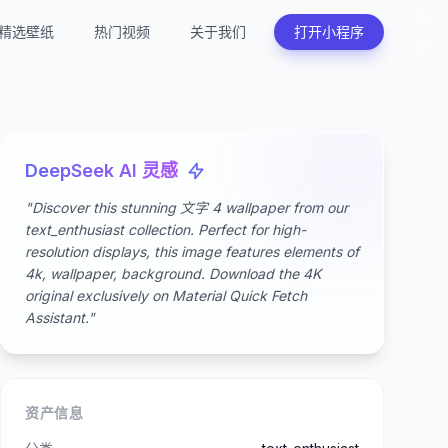
精选壁纸
热门视频
关于我们
打开小程序
DeepSeek AI 灵感
"Discover this stunning 文字 4 wallpaper from our
text_enthusiast collection. Perfect for high-
resolution displays, this image features elements of
4k, wallpaper, background. Download the 4K
original exclusively on Material Quick Fetch
Assistant."
资产信息