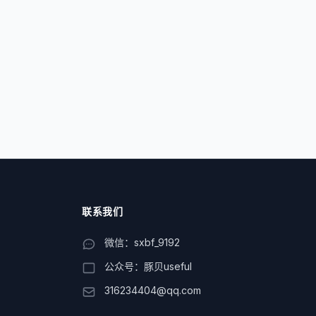
联系我们
微信：sxbf_9192
公众号：豚贝useful
316234404@qq.com