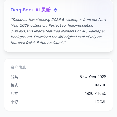
DeepSeek AI 灵感
"Discover this stunning 2026 6 wallpaper from our New
Year 2026 collection. Perfect for high-resolution
displays, this image features elements of 4k, wallpaper,
background. Download the 4K original exclusively on
Material Quick Fetch Assistant."
资产信息
分类
New Year 2026
格式
IMAGE
尺寸
1920 x 1080
来源
LOCAL