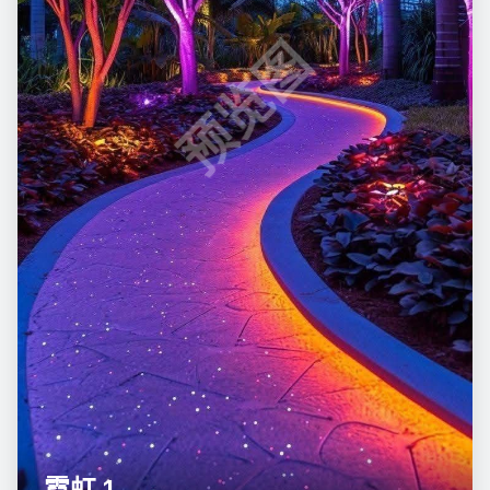
预览图
霓虹 1