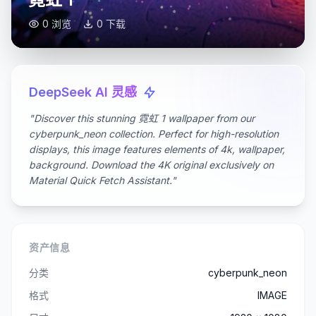
0 浏览
0 下载
DeepSeek AI 灵感
"Discover this stunning 霓虹 1 wallpaper from our
cyberpunk_neon collection. Perfect for high-resolution
displays, this image features elements of 4k, wallpaper,
background. Download the 4K original exclusively on
Material Quick Fetch Assistant."
资产信息
分类
cyberpunk_neon
格式
IMAGE