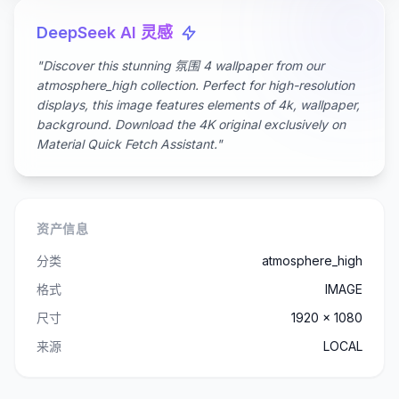
DeepSeek AI 灵感
"Discover this stunning 氛围 4 wallpaper from our
atmosphere_high collection. Perfect for high-resolution
displays, this image features elements of 4k, wallpaper,
background. Download the 4K original exclusively on
Material Quick Fetch Assistant."
资产信息
分类
atmosphere_high
格式
IMAGE
尺寸
1920 x 1080
来源
LOCAL