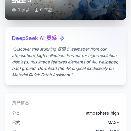
0 浏览
0 下载
DeepSeek AI 灵感
"Discover this stunning 氛围 5 wallpaper from our
atmosphere_high collection. Perfect for high-resolution
displays, this image features elements of 4k, wallpaper,
background. Download the 4K original exclusively on
Material Quick Fetch Assistant."
资产信息
分类
atmosphere_high
格式
IMAGE