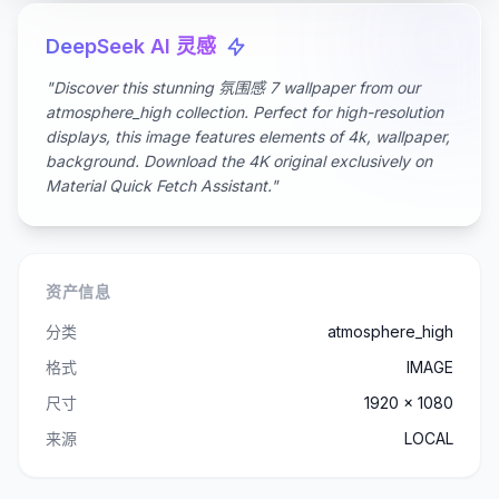
DeepSeek AI 灵感
"Discover this stunning 氛围感 7 wallpaper from our
atmosphere_high collection. Perfect for high-resolution
displays, this image features elements of 4k, wallpaper,
background. Download the 4K original exclusively on
Material Quick Fetch Assistant."
资产信息
分类
atmosphere_high
格式
IMAGE
尺寸
1920 x 1080
来源
LOCAL