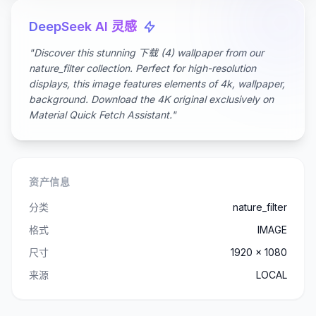
DeepSeek AI 灵感
"Discover this stunning 下载 (4) wallpaper from our
nature_filter collection. Perfect for high-resolution
displays, this image features elements of 4k, wallpaper,
background. Download the 4K original exclusively on
Material Quick Fetch Assistant."
资产信息
分类
nature_filter
格式
IMAGE
尺寸
1920 x 1080
来源
LOCAL