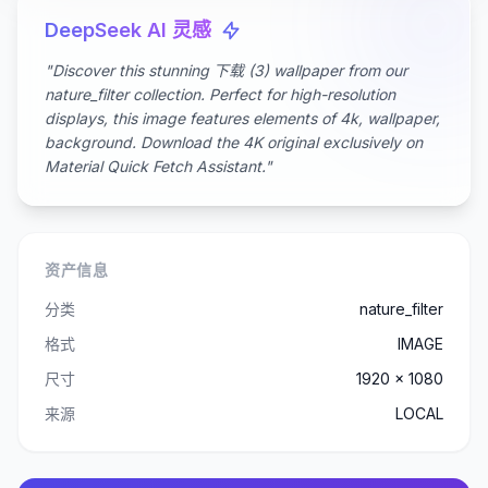
DeepSeek AI 灵感
"Discover this stunning 下载 (3) wallpaper from our
nature_filter collection. Perfect for high-resolution
displays, this image features elements of 4k, wallpaper,
background. Download the 4K original exclusively on
Material Quick Fetch Assistant."
资产信息
分类
nature_filter
格式
IMAGE
尺寸
1920 x 1080
来源
LOCAL