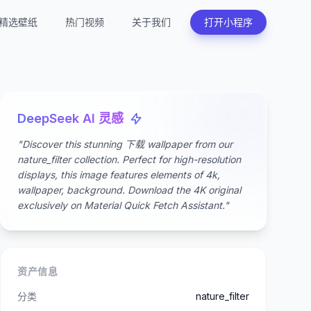
精选壁纸
热门视频
关于我们
打开小程序
DeepSeek AI 灵感
"Discover this stunning 下载 wallpaper from our
nature_filter collection. Perfect for high-resolution
displays, this image features elements of 4k,
wallpaper, background. Download the 4K original
exclusively on Material Quick Fetch Assistant."
资产信息
分类
nature_filter