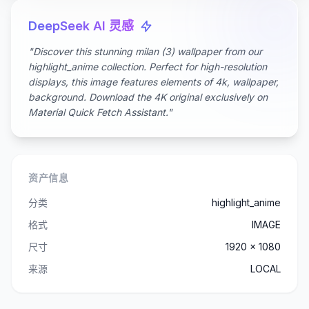
DeepSeek AI 灵感
"Discover this stunning milan (3) wallpaper from our
highlight_anime collection. Perfect for high-resolution
displays, this image features elements of 4k, wallpaper,
background. Download the 4K original exclusively on
Material Quick Fetch Assistant."
资产信息
分类
highlight_anime
格式
IMAGE
尺寸
1920 x 1080
来源
LOCAL