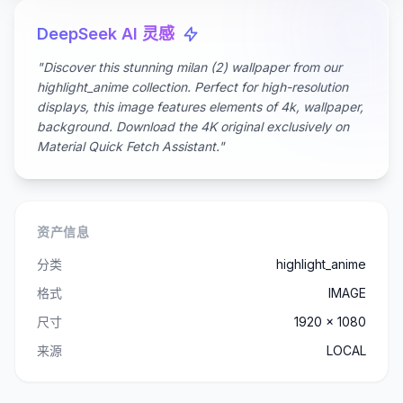
DeepSeek AI 灵感
"Discover this stunning milan (2) wallpaper from our
highlight_anime collection. Perfect for high-resolution
displays, this image features elements of 4k, wallpaper,
background. Download the 4K original exclusively on
Material Quick Fetch Assistant."
资产信息
分类
highlight_anime
格式
IMAGE
尺寸
1920 x 1080
来源
LOCAL