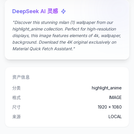
DeepSeek AI 灵感
"Discover this stunning milan (1) wallpaper from our
highlight_anime collection. Perfect for high-resolution
displays, this image features elements of 4k, wallpaper,
background. Download the 4K original exclusively on
Material Quick Fetch Assistant."
资产信息
分类
highlight_anime
格式
IMAGE
尺寸
1920 x 1080
来源
LOCAL