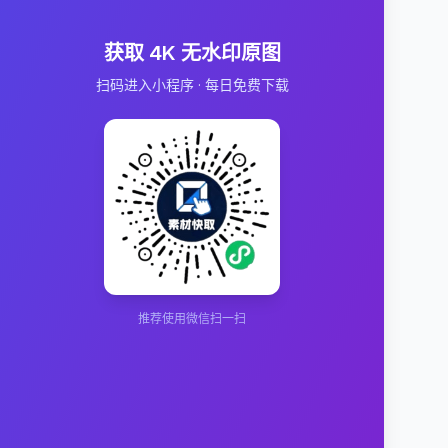
获取 4K 无水印原图
扫码进入小程序 · 每日免费下载
推荐使用微信扫一扫