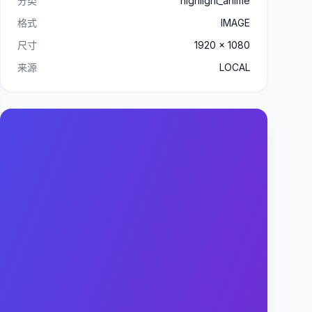
分类
highlight_anime
格式
IMAGE
尺寸
1920 x 1080
来源
LOCAL