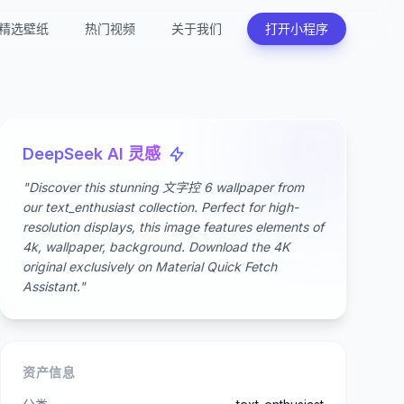
精选壁纸
热门视频
关于我们
打开小程序
DeepSeek AI 灵感
"Discover this stunning 文字控 6 wallpaper from
our text_enthusiast collection. Perfect for high-
resolution displays, this image features elements of
4k, wallpaper, background. Download the 4K
original exclusively on Material Quick Fetch
Assistant."
资产信息