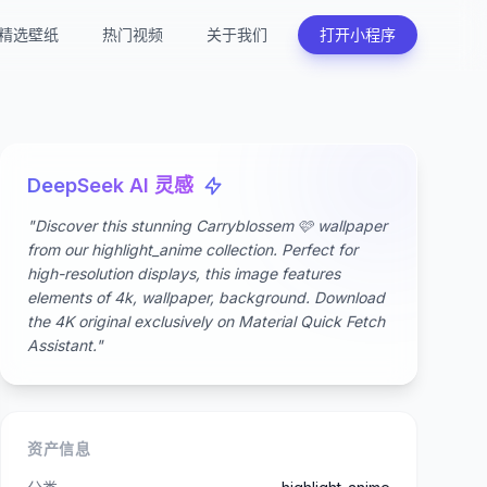
精选壁纸
热门视频
关于我们
打开小程序
DeepSeek AI 灵感
"Discover this stunning Carryblossem 🩷 wallpaper
from our highlight_anime collection. Perfect for
high-resolution displays, this image features
elements of 4k, wallpaper, background. Download
the 4K original exclusively on Material Quick Fetch
Assistant."
资产信息