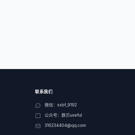
联系我们
微信：sxbf_9192
公众号：豚贝useful
316234404@qq.com