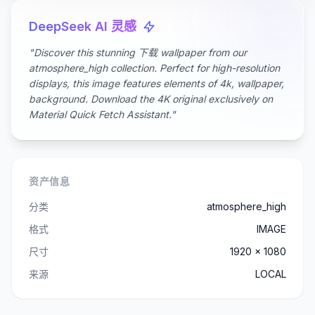
DeepSeek AI 灵感
"Discover this stunning 下载 wallpaper from our
atmosphere_high collection. Perfect for high-resolution
displays, this image features elements of 4k, wallpaper,
background. Download the 4K original exclusively on
Material Quick Fetch Assistant."
资产信息
分类
atmosphere_high
格式
IMAGE
尺寸
1920 x 1080
来源
LOCAL