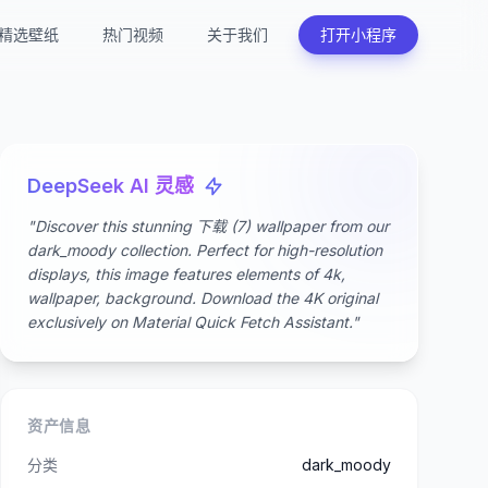
精选壁纸
热门视频
关于我们
打开小程序
DeepSeek AI 灵感
"Discover this stunning 下载 (7) wallpaper from our
dark_moody collection. Perfect for high-resolution
displays, this image features elements of 4k,
wallpaper, background. Download the 4K original
exclusively on Material Quick Fetch Assistant."
资产信息
分类
dark_moody