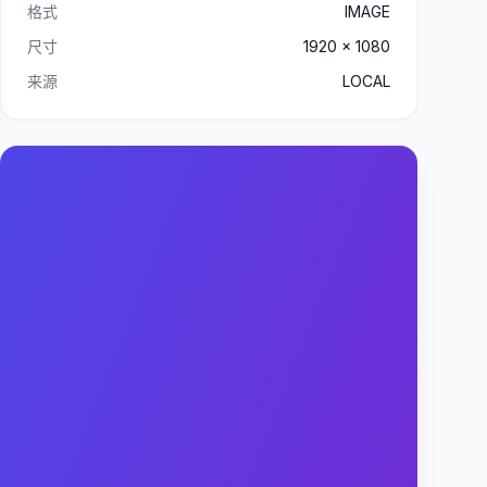
格式
IMAGE
尺寸
1920 x 1080
来源
LOCAL