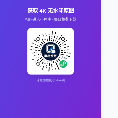
获取 4K 无水印原图
扫码进入小程序 · 每日免费下载
推荐使用微信扫一扫