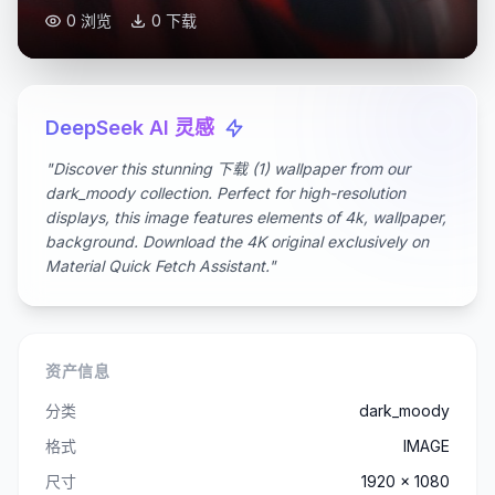
0 浏览
0 下载
DeepSeek AI 灵感
"Discover this stunning 下载 (1) wallpaper from our
dark_moody collection. Perfect for high-resolution
displays, this image features elements of 4k, wallpaper,
background. Download the 4K original exclusively on
Material Quick Fetch Assistant."
资产信息
分类
dark_moody
格式
IMAGE
尺寸
1920 x 1080