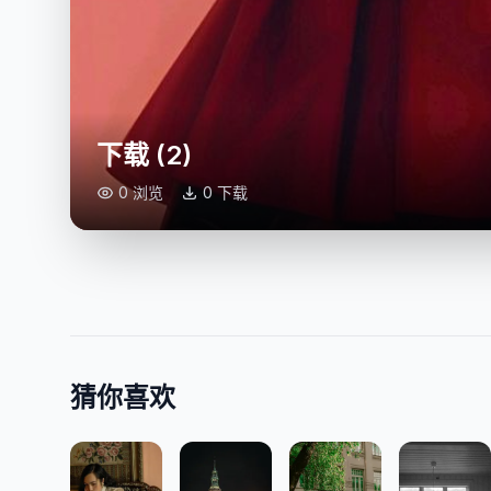
下载 (2)
0 浏览
0 下载
猜你喜欢