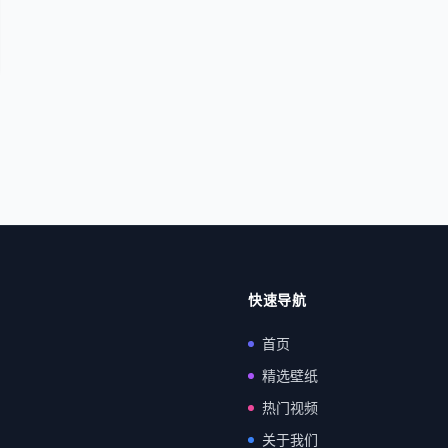
快速导航
首页
精选壁纸
热门视频
关于我们