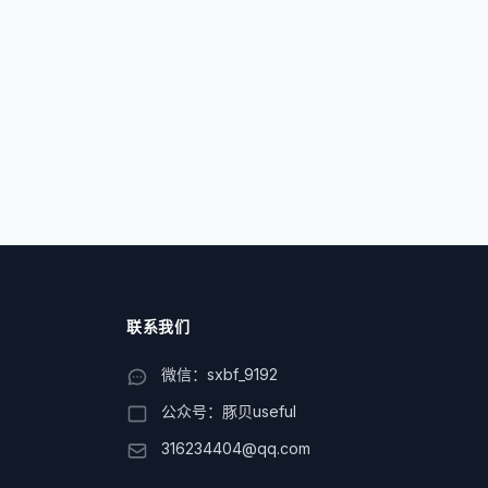
联系我们
微信：sxbf_9192
公众号：豚贝useful
316234404@qq.com