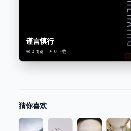
谨言慎行
0 浏览
0 下载
猜你喜欢