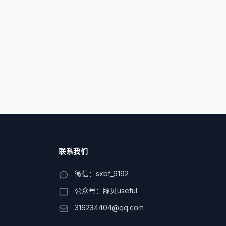
联系我们
微信：sxbf_9192
公众号：豚贝useful
316234404@qq.com