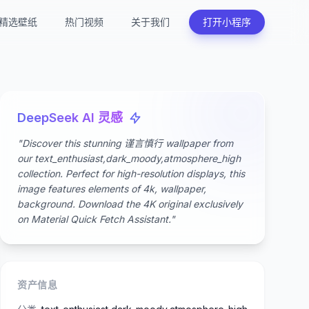
精选壁纸
热门视频
关于我们
打开小程序
DeepSeek AI 灵感
"Discover this stunning 谨言慎行 wallpaper from
our text_enthusiast,dark_moody,atmosphere_high
collection. Perfect for high-resolution displays, this
image features elements of 4k, wallpaper,
background. Download the 4K original exclusively
on Material Quick Fetch Assistant."
资产信息