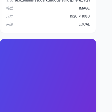
分类
text_enthusiast,dark_moody,atmosphere_high
格式
IMAGE
尺寸
1920 x 1080
来源
LOCAL