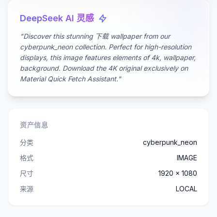
DeepSeek AI 灵感
"Discover this stunning 下载 wallpaper from our
cyberpunk_neon collection. Perfect for high-resolution
displays, this image features elements of 4k, wallpaper,
background. Download the 4K original exclusively on
Material Quick Fetch Assistant."
资产信息
分类
cyberpunk_neon
格式
IMAGE
尺寸
1920 x 1080
来源
LOCAL